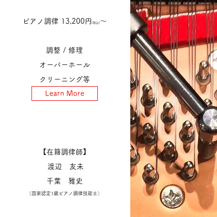
ピアノ調律 13,200円
～
(税込)
調整 /
修理
オーバーホール
クリーニング等
Learn More
【在籍調律師】
渡辺 友未
​千葉 雅史
（国家認定​1級ピアノ調律技能士）