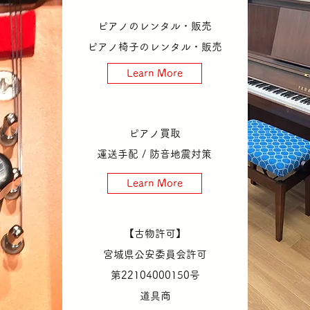
ピアノのレンタル・販売
ピアノ椅子のレンタル・販売
Learn More
ピアノ買取
運送手配​ / 防音地震対策
Learn More
​
【古物許可】
宮城県公安委員会許可
第22
104000150号
​道具商