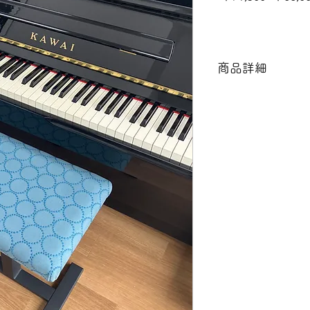
常
価
格
商品詳細
【サイズ】W52×D33
【製造国】中国