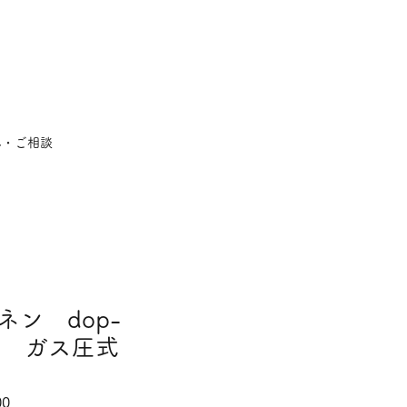
み・ご相談
ン dop-
ine ガス圧式
セ
00