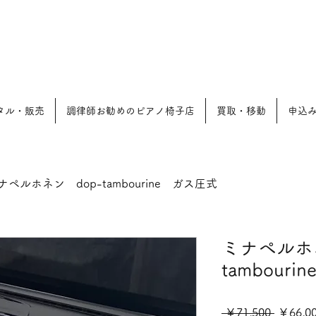
と
タル・販売
調律師お勧めのピアノ椅子店
買取・移動
申込
ナペルホネン dop-tambourine ガス圧式
ミナペルホネ
tambour
通
 ￥71,500 
￥66,0