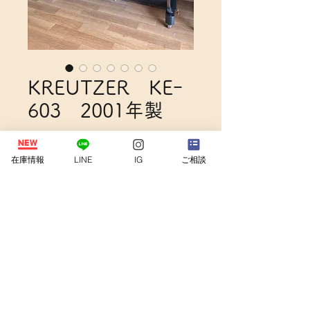
KREUTZER KEｰ
603 2001年製
価
￥715,000
在庫情報
LINE
IG
ご相談
格
商品詳細
【製造年】2001年
商品の配送について
【外装仕上げ】ウォルナット / 艶消し
【サイズ】H130×W151×D66cm
【重量】285kg
納入料金は22,000円～です。